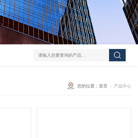
EJA438E-DHSCJ-910DA隔膜密封式压力变送器
EJ
您的位置：
首页
-
产品中心