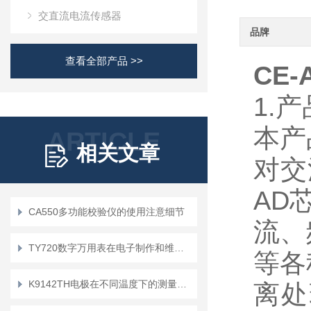
交直流电流传感器
品牌
查看全部产品 >>
CE-
1.
本产
ARTICLE
相关文章
对交
AD
CA550多功能校验仪的使用注意细节
流、
TY720数字万用表在电子制作和维修中的重要性及应用
等各
K9142TH电极在不同温度下的测量误差会有多大
离处