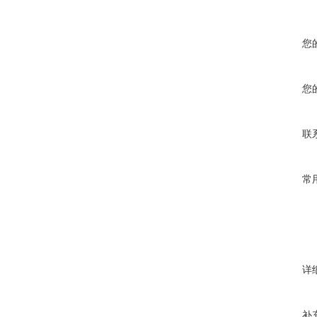
您
您
联
常
详
补