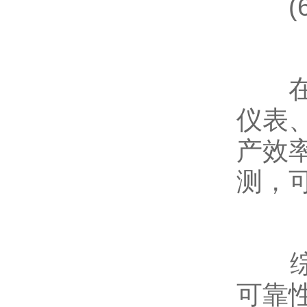
(6
在工
仪表
产效
测，
综上
可靠