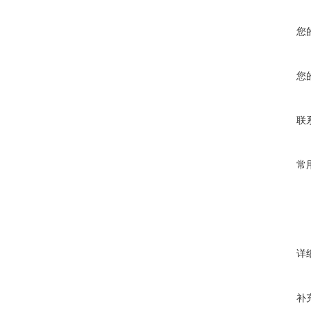
您
您
联
常
详
补