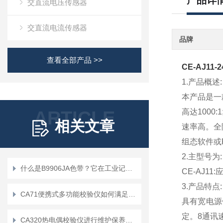
产品详
交直流电压传感器
交直流电流传感器
品牌
查看全部产品 >>
CE-AJ11
1.产品概述:
本产品是一
ARTICLE
高达100
相关文章
速率高。全
组态软件或
2.主型号为:
什么是B9906JA色带？它在工业记录中扮演什么角色？
CE-AJ1
3.产品特点:
CA71便携式多功能校验仪如何满足用户在移动环境中的需求？
具有宽电源供
定。8通讯速
CA320热电偶校验仪进行维护保养的基本要求