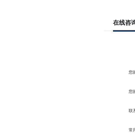
在线咨
您
您
联
常