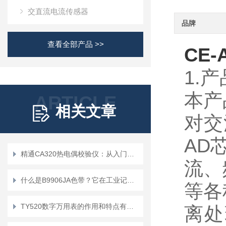
交直流电流传感器
品牌
查看全部产品 >>
CE-
1.
本产
ARTICLE
相关文章
对交
AD
精通CA320热电偶校验仪：从入门到精通
流、
什么是B9906JA色带？它在工业记录中扮演什么角色？
等各
TY520数字万用表的作用和特点有哪些？
离处