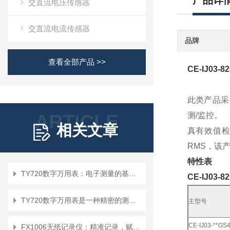
产品详
交直流电压传感器
交直流电流传感器
品牌
查看全部产品 >>
CE-IJ03
此类产品采用
ARTICLE
测/监控。
相关文章
真有效值检
RMS，该
特性表
TY720数字万用表：电子测量的基础工具
CE-IJ03
TY720数字万用表是一种精密的测量工具
主型号
CE-IJ03-**GS
FX1006无纸记录仪：精准记录，赋能工业智能化发展