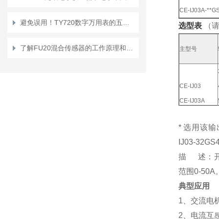
CE-IJ03A-**G
避免误用！TY720数字万用表的五大使用禁忌
选型表
（请
了解FU20混合传感器的工作原理和应用领域
主型号
CE-IJ03
CE-IJ03A
* 选用该输
IJ03-32G
描 述：开
范围0-50A
典型应用
1、交流电
2、电流互