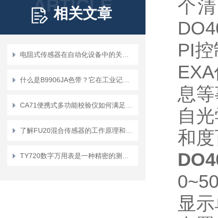
ARTICLE
个清
相关文章
DO
PI
电阻式传感器在自动化设备中的关键作用
EX
什么是B9906JA色带？它在工业记录中扮演什么角色？
息等
CA71便携式多功能校验仪如何满足用户在移动环境中的需求？
自光
了解FU20混合传感器的工作原理和应用领域
和度
DO4
TY720数字万用表是一种精密的测量工具
0~5
显示