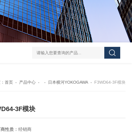
EJA438E-DHSCJ-910DA隔膜密封式压力变送器
EJ
置：
首页
-
产品中心
- -
日本横河YOKOGAWA
-
F3WD64-3F模块
WD64-3F模块
厂商性质：
经销商