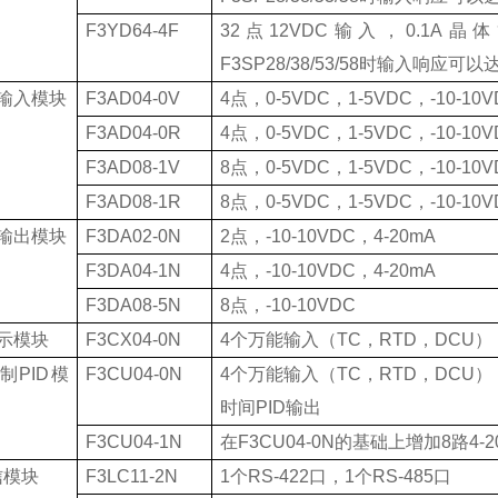
F3YD64-4F
32
点
12VDC
输入，
0.1A
晶体
F3SP28/38/53/58
时输入响应可以
输入模块
F3AD04-0V
4
点，
0-5VDC
，
1-5VDC
，
-10-10
F3AD04-0R
4
点，
0-5VDC
，
1-5VDC
，
-10-10
F3AD08-1V
8
点，
0-5VDC
，
1-5VDC
，
-10-10
F3AD08-1R
8
点，
0-5VDC
，
1-5VDC
，
-10-10
输出模块
F3DA02-0N
2
点，
-10-10VDC
，
4-20mA
F3DA04-1N
4
点，
-10-10VDC
，
4-20mA
F3DA08-5N
8
点，
-10-10VDC
示模块
F3CX04-0N
4
个万能输入（
TC
，
RTD
，
DCU
）
制
PID
模
F3CU04-0N
4
个万能输入（
TC
，
RTD
，
DCU
）
时间
PID
输出
F3CU04-1N
在
F3CU04-0N
的基础上增加
8
路
4-
信模块
F3LC11-2N
1
个
RS-422
口，
1
个
RS-485
口