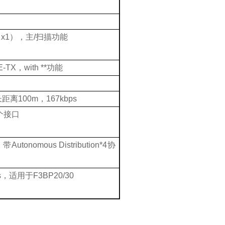
（
x1
），主
/
扫描功能
E-TX
，
with **
功能
长距离
100m
，
167kbps
个接口
，带
Autonomous Distribution*4
协
s
，适用于
F3BP20/30