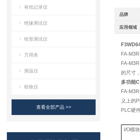
有纸记录仪
品牌
绝缘测试仪
应用领域
钳形测试仪
F3WD64
FA-M3R
万用表
FA-M3R
测温仪
的尺寸
多功能
C
校验仪
FA-M3R
义上的
P
查看全部产品 >>
PLC
硬
I/O
模块