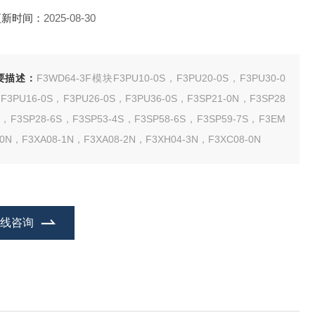
更新时间：
2025-08-30
要描述：
F3WD64-3F模块F3PU10-0S，F3PU20-0S，F3PU30-0
F3PU16-0S，F3PU26-0S，F3PU36-0S，F3SP21-0N，F3SP28
S，F3SP28-6S，F3SP53-4S，F3SP58-6S，F3SP59-7S，F3EM
-0N，F3XA08-1N，F3XA08-2N，F3XH04-3N，F3XC08-0N
在线咨询