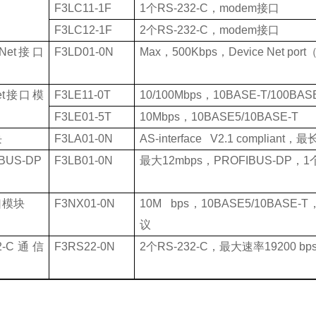
F3LC11-1F
1
个
RS-232-C
，
modem
接口
F3LC12-1F
2
个
RS-232-C
，
modem
接口
Net
接口
F3LD01-0N
Max
，
500Kbps
，
Device Net port
t
接口模
F3LE11-0T
10/100Mbps
，
10BASE-T/100BAS
F3LE01-5T
10Mbps
，
10BASE5/10BASE-T
块
F3LA01-0N
AS-interface V2.1 compliant
，最
BUS-DP
F3LB01-0N
最大
12mbps
，
PROFIBUS-DP
，
1
口模块
F3NX01-0N
10M bps
，
10BASE5/10BASE-T
议
2-C
通信
F3RS22-0N
2
个
RS-232-C
，最大速率
19200 bp