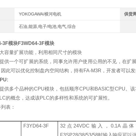
YOKOGAWA/横河电机
供货
石油,能源,电子/电池,电气,综合
-3F
模块
F3WD64-3F
模块
大容量扩展功能，利用相同尺寸的模块
提供一个可扩展的系统，同事允许用户使用公用的不见，在扩
，因此可以优化控制盘内空间结构，持有
FA-M3R
，开发者可以发
PU:
提供多个品种的
CPU
模块，包括顺序
CPU
和
BASIC
型
CPU
。该
LC
的概念，达成该
PLC
的多样性和系统的可扩展性。
件列表：
F3YD64-3F
32
点
24VDC
输入，
0.1A
晶体
F3SP28/38/53/58
时输入响应可以