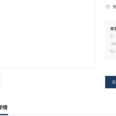
简
S，
-3
01
详情