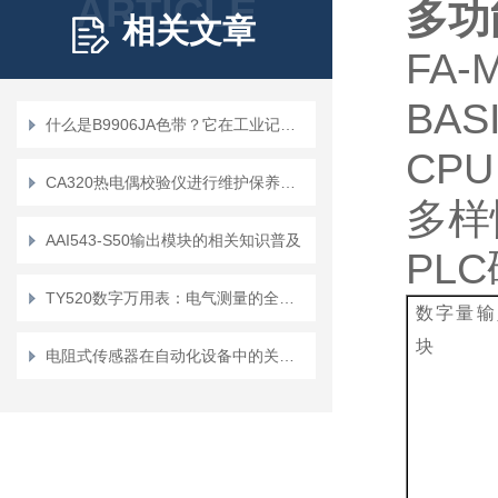
ARTICLE
多功
相关文章
FA-
BAS
什么是B9906JA色带？它在工业记录中扮演什么角色？
CPU
CA320热电偶校验仪进行维护保养的基本要求
多样
AAI543-S50输出模块的相关知识普及
PLC
TY520数字万用表：电气测量的全能工具
数字量输
块
电阻式传感器在自动化设备中的关键作用