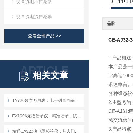
产品详
交直流电压传感器
交直流电流传感器
品牌
查看全部产品 >>
CE-AJ32
1.产品概述:
ARTICLE
本产品是一
相关文章
比高达10
讯速率高。
各种组态软
TY720数字万用表：电子测量的基础工具
2.主型号为:
CE-AJ3
FX1006无纸记录仪：精准记录，赋能工业智能化发展
离交流信号的
3.产品特点:
精通CA320热电偶校验仪：从入门到精通