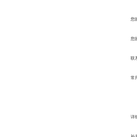
您
您
联
常
详
补