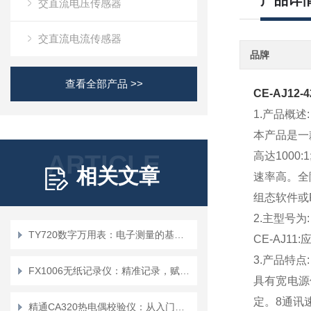
产品详
交直流电压传感器
交直流电流传感器
品牌
查看全部产品 >>
CE-AJ12
1.产品概述:
本产品是一
ARTICLE
高达100
相关文章
速率高。全
组态软件或
2.主型号为:
TY720数字万用表：电子测量的基础工具
CE-AJ1
3.产品特点:
FX1006无纸记录仪：精准记录，赋能工业智能化发展
具有宽电源供
定。8通讯速
精通CA320热电偶校验仪：从入门到精通