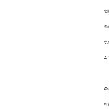
您
您
联
常
详
补