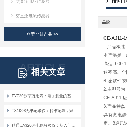
产品详
交直流电压传感器
交直流电流传感器
品牌
查看全部产品 >>
CE-AJ11
1.产品概述:
本产品是一
ARTICLE
高达100
相关文章
速率高。全
组态软件或
2.主型号为:
TY720数字万用表：电子测量的基础工具
CE-AJ1
3.产品特点:
FX1006无纸记录仪：精准记录，赋能工业智能化发展
具有宽电源供
定。8通讯速
精通CA320热电偶校验仪：从入门到精通