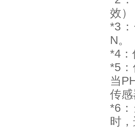
效）
*3
：
N
。
*4
：
*5
：
当
P
传感
*6
：
时，