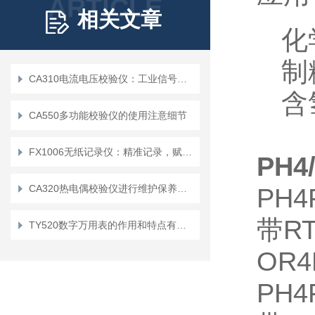
ARTICLE
相关文章
化
制
CA310电流电压校验仪：工业信号检测的实用工具
含
CA550多功能校验仪的使用注意细节
FX1006无纸记录仪：精准记录，赋能工业智能化发展
PH
CA320热电偶校验仪进行维护保养的基本要求
PH
带R
TY520数字万用表的作用和特点有哪些？
OR
PH4