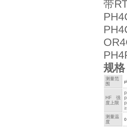
带R
PH
PH
OR
PH
规格
测量范
p
围
p
HF强
p
度上限
p
测量温
0
度