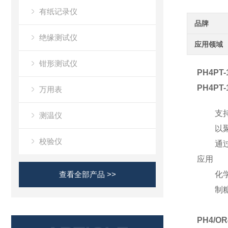
有纸记录仪
品牌
绝缘测试仪
应用领域
钳形测试仪
PH4PT-
PH4PT-
万用表
支
测温仪
以
校验仪
通
应用
查看全部产品 >>
化
制
PH4/