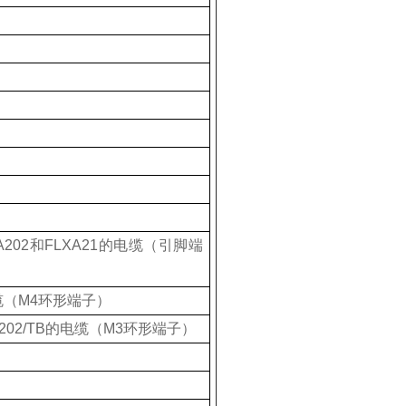
）
A202
和
FLXA21
的电缆（引脚端
缆（
M4
环形端子）
202/TB
的电缆（
M3
环形端子）