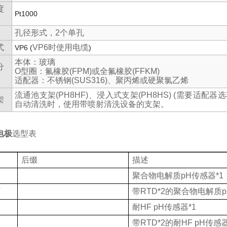
度
Pt1000
孔径形式，2个单孔
式
VP6时使用电缆
VP6 (
)
本体：玻璃
分
O型圈：氟橡胶(FPM)或全氟橡胶(FFKM)
适配器：不锈钢(SUS316)、聚丙烯或硬聚氯乙烯
流通池支架(PH8HF)、浸入式支架(PH8HS) (需要适
架
自动清洗时，使用带喷射清洗设备的支架。
电极
选型表
后缀
描述
聚合物电解质
pH
传感器
*1
T
带
RTD*2
的聚合物电解质
p
耐
HF pH
传感器
*1
带
RTD*2
的耐
HF pH
传感