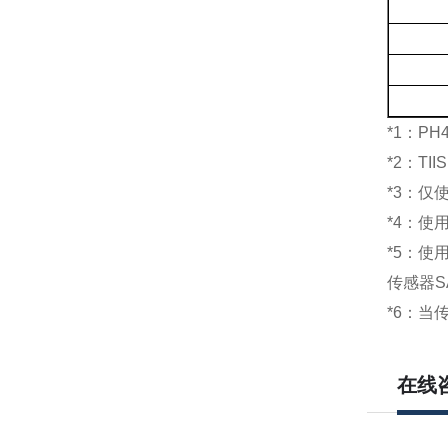
*1
：
PH
*2
：
TIIS
*3
：仅
*4
：使
*5
：使
传感器
S
*6
：当
在线