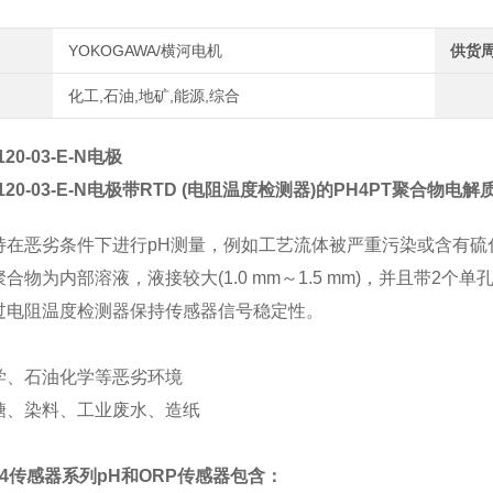
YOKOGAWA/横河电机
供货
化工,石油,地矿,能源,综合
120-03-E-N电极
120-03-E-N电极
带RTD (电阻温度检测器)的PH4PT聚合物电解
持在恶劣条件下进行pH测量，例如工艺流体被严重污染或含有硫
聚合物为内部溶液，液接较大(1.0 mm～1.5 mm)，并且带2个
过电阻温度检测器保持传感器信号稳定性。
学、石油化学等恶劣环境
糖、染料、工业废水、造纸
OR4传感器系列pH和ORP传感器包含：