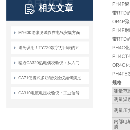
ARTICLE
PH4P
相关文章
带RTD
OR4P
PH4F耐
MY600绝缘测试仪在电气安规方面有哪些作用
带RTD的
避免误用！TY720数字万用表的五大使用禁忌
PH4C
PH4C
精通CA320热电偶校验仪：从入门到精通
OR4C
PH4F
CA71便携式多功能校验仪如何满足用户在移动环境中的需求？
规格
测量范
CA310电流电压校验仪：工业信号检测的实用工具
测量温
测量压
内部电
质