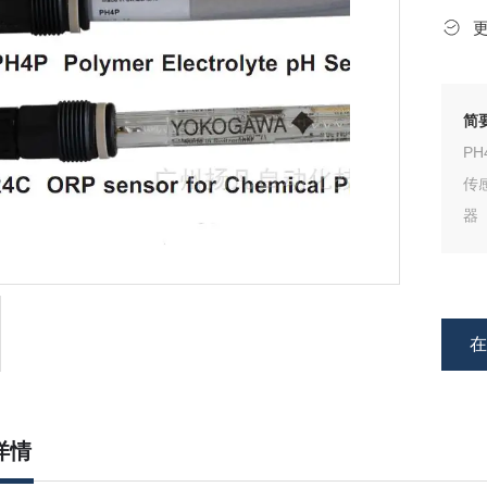
简
P
传
器
详情