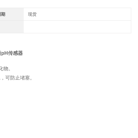
周期
现货
质pH传感器
化物。
单孔，可防止堵塞。