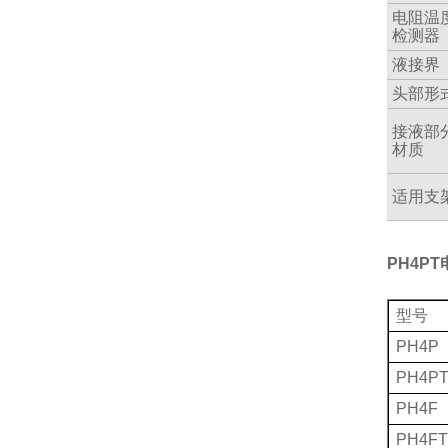
电阻温
检测器
液接界
头部形
接液部
材质
适用支
PH4PT
型号
PH4P
PH4P
PH4F
PH4FT