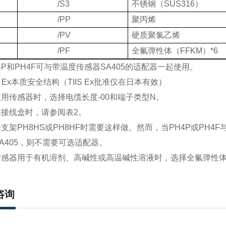
/S3
不锈钢（
SUS316
）
/PP
聚丙烯
/PV
硬质聚氯乙烯
/PF
全氟弹性体（
FFKM
）
*6
4P
和
PH4F
可与带温度传感器
SA405
的适配器一起使用。
 Ex
本质安全结构（
TIIS Ex
批准仅在日本有效）
使用传感器时，选择电缆长度
-00
和端子类型
N
。
用接线盒时，请参阅表
2
。
用支架
PH8HS
或
PH8HF
时需要这样做。然而，当
PH4P
或
PH4F
A405
，则不需要可选适配器。
传感器用于有机溶剂、高碱性或高温碱性溶液时，选择全氟弹性
咨询