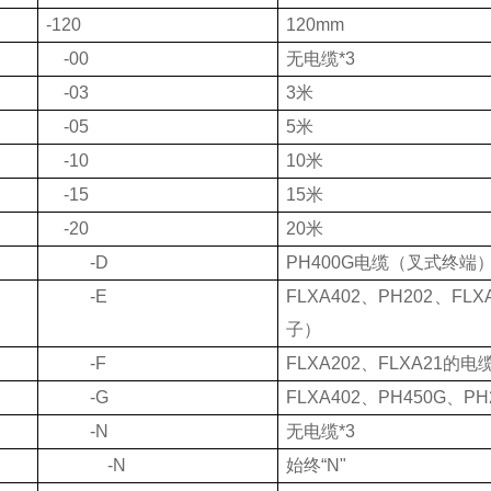
-120
120mm
-00
无电缆
*3
-03
3
米
-05
5
米
-10
10
米
-15
15
米
-20
20
米
-D
PH400G
电缆（叉式终端
-E
FLXA402
、
PH202
、
FLX
子）
-F
FLXA202
、
FLXA21
的电
-G
FLXA402
、
PH450G
、
PH
-N
无电缆
*3
-N
始终“
N
"