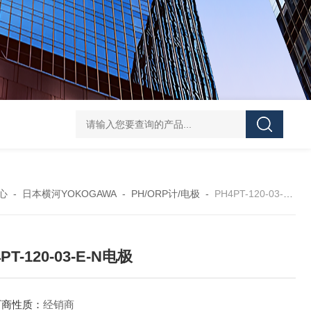
EJA438E-DHSCJ-910DA隔膜密封式压力变送器
EJ
心
-
日本横河YOKOGAWA
-
PH/ORP计/电极
-
PH4PT-120-03-E-N电极
PT-120-03-E-N电极
厂商性质：
经销商