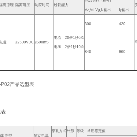
静态功耗（mW）
隔离原理
隔离耐压
响应时间
过载能力
Vz,Vd,Vg,Iz输出
Iy输出
300
420
电流：20倍1秒5次
电磁
≤2500VDC
≤600mS
电压：2倍1秒10次
840
960
-P02
产品选型表
性表
穿孔方式
外形
等级
常用额定值
输出类型
辅助电源