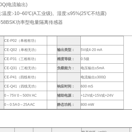
0Q(电流输出)
温度:-10~60℃(A工业级)。湿度:≤95%(25℃不结露)
31-58BSK功率型电量隔离传感器
CE-P02（单相有功）
CE-Q02（单相无功）
输出类型：
5V或4-20 mA
CE-P31（三相有功）
精度等级：
0.5级
CE-Q31（三相无功）
负载能力：
电压输出≤5mA
CE-P41（四线有功）
电流输出≤300Ω
CE-Q41（四线无功）
响应时间：
600 mS
：
0～75V 0～500V AC
辅助电源：
+12V或+15V或+24V
0～0.5A 0～25A AC
静态功耗：
800 mW