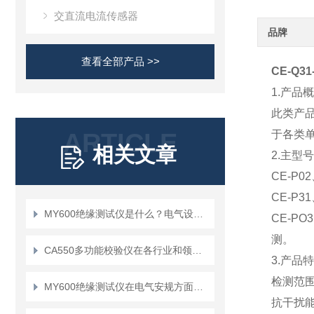
交直流电流传感器
品牌
查看全部产品 >>
CE-Q
1.产品概
此类产
ARTICLE
于各类
相关文章
2.主型号
CE-P
CE-P
MY600绝缘测试仪是什么？电气设备维护的得力助手
CE-P
测。
CA550多功能校验仪在各行业和领域的应用
3.产品特
检测范围宽
MY600绝缘测试仪在电气安规方面有哪些作用
抗干扰能