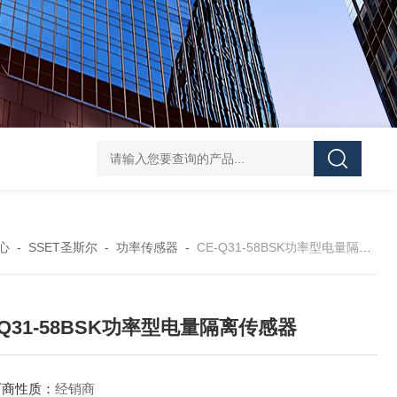
EJA438E-DHSCJ-910DA隔膜密封式压力变送器
EJ
心
-
SSET圣斯尔
-
功率传感器
-
CE-Q31-58BSK功率型电量隔离传感器
-Q31-58BSK功率型电量隔离传感器
厂商性质：
经销商