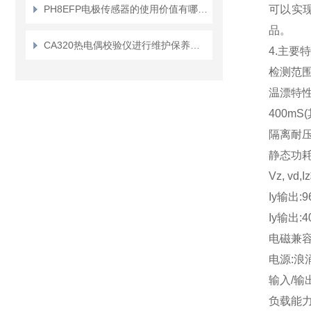
PH8EFP电极传感器的使用价值有哪些？
可以实现
品。
CA320热电偶校验仪进行维护保养的基本要求
4.主要特
检测范围:0
温漂特性:≤
400mS
隔离耐压:
静态功耗:
Vz, v
Iy输出:
Iy输出:4
电磁兼容:
电源:浪涌电
输入/输出
负载能力