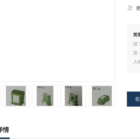
简
描
源
入电
CE
K、
详情