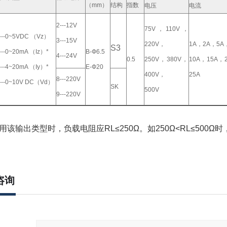
（mm）
结构
指数
电压
电流
2---12V
75V，110V，
---0~5VDC （Vz）
3---15V
220V，
1A，2A，5A
S3
---0~20mA （Iz）*
B-Ф6.5
4---24V
0.5
250V，380V，
10A，15A，
---4~20mA （Iy）*
E-Ф20
400V，
25A
8---220V
---0~10V DC（Vd）
SK
500V
9---220V
选用该输出类型时，负载电阻应RL≤250Ω。如250Ω<RL≤500
咨询