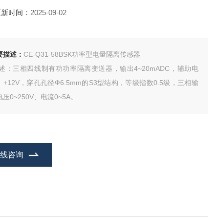
更新时间：
2025-09-02
要描述：
CE-Q31-58BSK功率型电量隔离传感器
 述：三相四线制有功功率隔离变送器，输出4~20mADC，辅助电
：+12V，穿孔孔径Ф6.5mm的S3型结构，等级指数0.5级，三相输
压0~250V、电流0~5A。
-P02-54BS3、CE-P02-54BSK、CE-P02-54ES3、CE-P02-54ES
CE-P02-59BS3、CE-P02-59BSK、CE-P02-59ES3
在线咨询