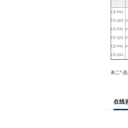
CE-P02
CE-Q02
3
CE-P31
4
CE-Q31
5
CE-P41
8
CE-Q41
表二*-
在线