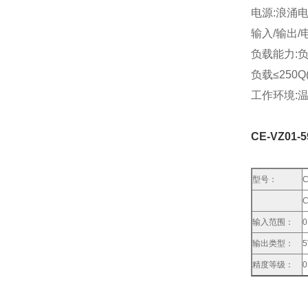
电源:浪涌电压:
输入/输出/电
负载能力:负
负载≤250Q
工作环境:温度
CE-VZ0
型号：
输入范围：
0
输出类型：
5
精度等级：
0