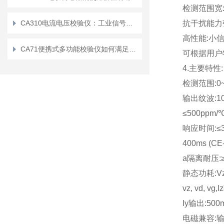
检测范围宽:0
CA310电流电压校验仪：工业信号检测的实用工具
抗干扰能力强
高性能:小
CA71便携式多功能校验仪如何满足用户在移动环境中的需求？
可根据用户
4.主要特性:
检测范围:0~
输出纹波:10m
≤500ppm/℃
响应时间:≤3
400ms (CE
a隔离耐压:≥
静态功耗:Vz,
vz, vd, vg
Iy输出:500
电磁兼容:输入