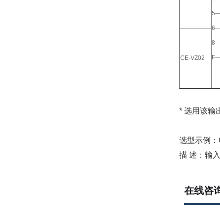
5-
6-
8-
F
CE-VZ02
* 选用该输
选型示例：CE
描 述：输入
在线咨