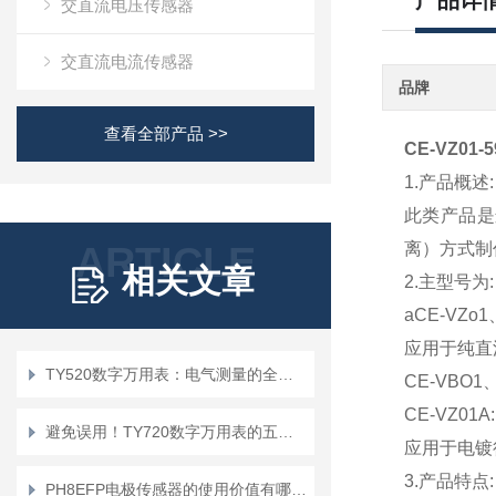
产品详
交直流电压传感器
交直流电流传感器
品牌
查看全部产品 >>
CE-VZ0
1.产品概述:
此类产品是
ARTICLE
离）方式制
相关文章
2.主型号为:
aCE-VZo1
应用于纯直
TY520数字万用表：电气测量的全能工具
CE-VBO
CE-VZ01A:
避免误用！TY720数字万用表的五大使用禁忌
应用于电镀
3.产品特点:
PH8EFP电极传感器的使用价值有哪些？