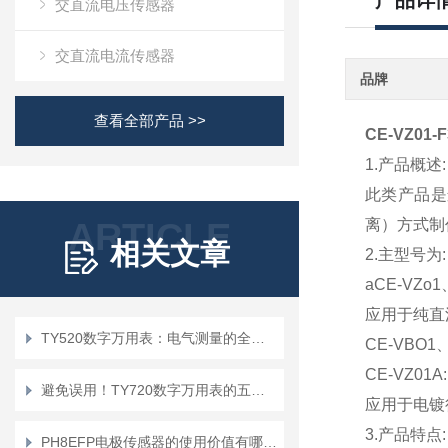
产品详
交直流电压传感器
交直流电流传感器
品牌
查看全部产品 >>
CE-VZ0
1.产品概述:
此类产品是
ARTICLE
离）方式制
相关文章
2.主型号为:
aCE-VZo1
应用于纯直
TY520数字万用表：电气测量的全能工具
CE-VBO
CE-VZ01A:
避免误用！TY720数字万用表的五大使用禁忌
应用于电镀
3.产品特点:
PH8EFP电极传感器的使用价值有哪些？