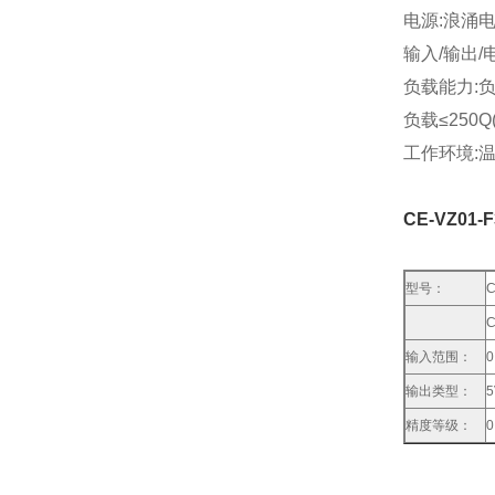
电源:浪涌电压:
输入/输出/电
负载能力:负
负载≤250Q
工作环境:温度
CE-VZ0
型号：
输入范围：
0
输出类型：
5
精度等级：
0