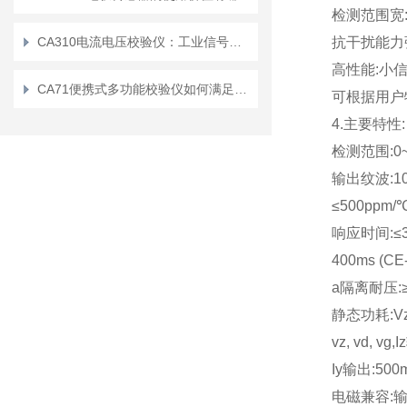
检测范围宽:0
CA310电流电压校验仪：工业信号检测的实用工具
抗干扰能力强
高性能:小
CA71便携式多功能校验仪如何满足用户在移动环境中的需求？
可根据用户
4.主要特性:
检测范围:0~
输出纹波:10m
≤500ppm/℃
响应时间:≤3
400ms (CE
a隔离耐压:≥
静态功耗:Vz,
vz, vd, vg
Iy输出:500
电磁兼容:输入