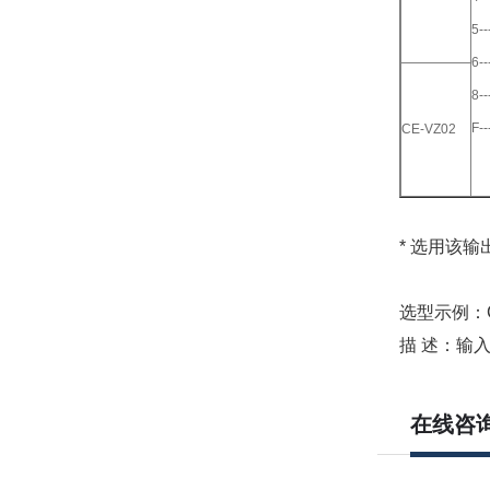
5-
6-
8-
F
CE-VZ02
* 选用该输
选型示例：CE
描 述：输入
在线咨