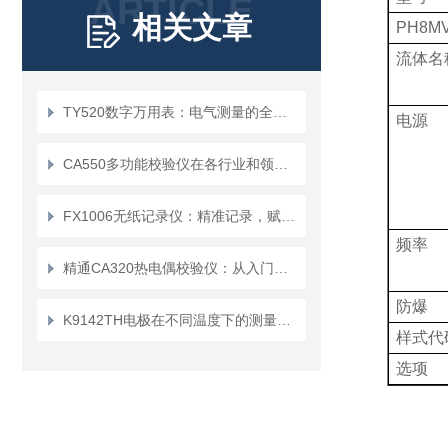
ARTICLE
相关文章
PH8M
流体名
TY520数字万用表：电气测量的全能工具
电源
CA550多功能校验仪在各行业和领域的应用
FX1006无纸记录仪：精准记录，赋能工业智能化发展
频率
精通CA320热电偶校验仪：从入门到精通
防爆
K9142TH电极在不同温度下的测量误差会有多大
样式代
选项