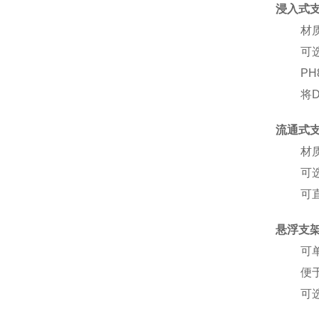
浸入式支
材
可
P
将
流通式支架
材
可
可
悬浮支架
可
便
可