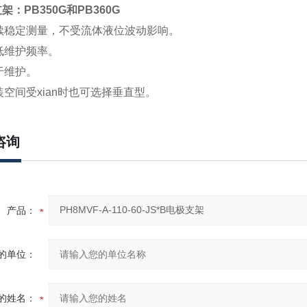
架：PB350G和PB360G
续稳定测量，不受流体液位波动影响。
低维护频率。
于维护。
空间受xian
时
也可选择垂直型。
咨询
产品：
的单位：
的姓名：