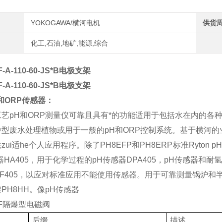
YOKOGAWA/横河电机
供货
化工,石油,地矿,能源,综合
-A-110-60-JS*B电极支架
-A-110-60-JS*B电极支架
和ORP传感器：
艺pH和ORP测量仪
可靠且具有*的功能
适用于包括水在内的各
中型废水处理
植物或用于一般的pH和ORP控制系统。
基于横河的
ui适he
个人应用程序。
除了PH8EFP和PH8ERP标准
Ryton
器HA405，用于化学过程的pH传感器
DPA405，pH传感器和耐
F405，以应对标准应用
不能使用传感器。用于可靠测量
锅炉和
PH8HH。
像pH传感器
F
隔爆型电磁阀
后缀
描述