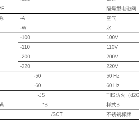
VF
隔爆型电磁阀
称
-A
空气
-W
水
-100
100V
-110
110V
-200
200V
-220
220V
-50
50 Hz
-60
60 Hz
-JS
TIIS
防火（
d2
码
*B
样式
B
/SCT
不锈钢标牌