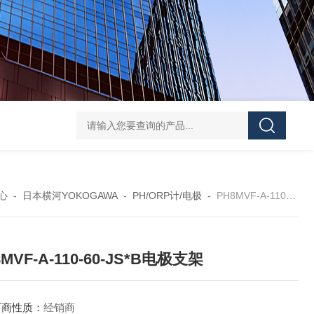
EJA438E-DHSCJ-910DA隔膜密封式压力变送器
EJ
心
-
日本横河YOKOGAWA
-
PH/ORP计/电极
-
PH8MVF-A-110-60-JS*B电极支架
MVF-A-110-60-JS*B电极支架
厂商性质：
经销商