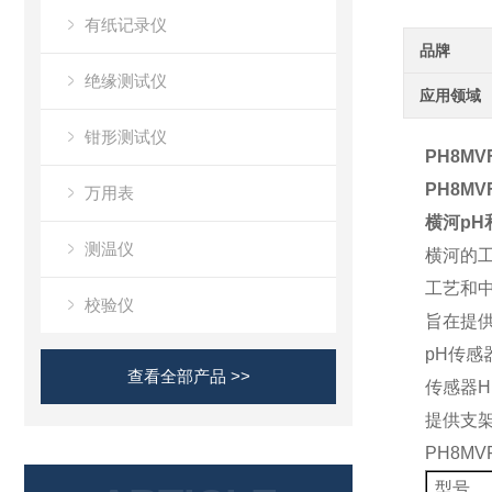
有纸记录仪
品牌
绝缘测试仪
应用领域
钳形测试仪
PH8MVF
PH8MVF
万用表
横河pH
测温仪
横河的工
工艺和
校验仪
旨在提供z
pH传感
查看全部产品 >>
传感器H
提供支架
PH8MV
型号