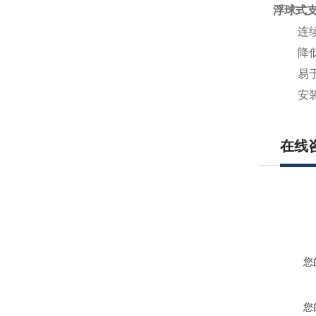
浮球式支
连
降
易
安装
在线
您
您