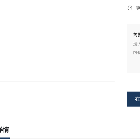
简
浸
PH
详情