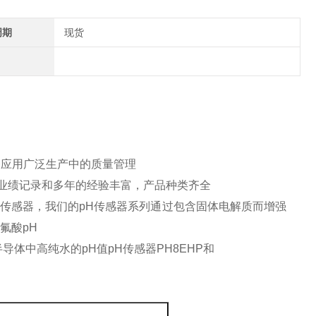
周期
现货
种应用
广泛生产中的质量管理
业绩记录和多年的
经验丰富，产品种类齐全
 pH传感器，我们的pH传感器系列
通过包含固体电解质而增强
氢氟酸pH
半导体中高纯水的pH值
pH传感器PH8EHP和