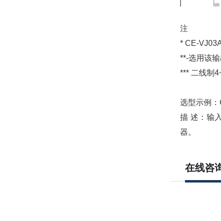
跟
3-
注
4-
* CE-V
CE-VJ03A
5-
**-选用该
6
*** 二线制
7-
制
选型示例：CE
8-
描 述：输入
器。
在线咨