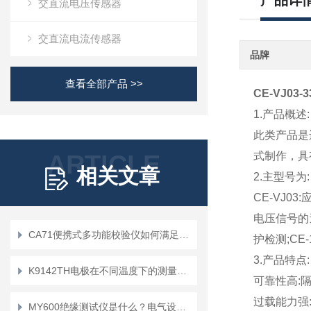
产品详
交直流电压传感器
交直流电流传感器
品牌
查看全部产品 >>
CE-VJ0
1.产品概述:
此类产品是
ARTICLE
式制作，具
相关文章
2.主型号为:
CE-VJ0
电压信号的过
CA71便携式多功能校验仪如何满足用户在移动环境中的需求？
护检测;CE
3.产品特点:
K9142TH电极在不同温度下的测量误差会有多大
可靠性高:隔
过载能力强:
MY600绝缘测试仪是什么？电气设备维护的得力助手