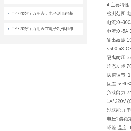
4.主要特性:
TY720数字万用表：电子测量的基础工具
检测范围:电压:
电流:0~300
TY720数字万用表在电子制作和维修中的重要性及应用
电流:0~5A
输出纹波:1Om
≤500mS(CE-
隔离耐压:≥2
静态功耗:70
阈值调节: 
回差:5~3
负载能力:2A
1A/ 220V
过载能力:电
电压2倍额定
环境:温度:-