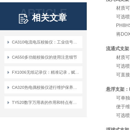
材质可
ARTICLE
相关文章
可选喷
PH8
将DO
CA310电流电压校验仪：工业信号检测的实用工具
流通式支架：
CA550多功能校验仪的使用注意细节
材质可
可选喷
FX1006无纸记录仪：精准记录，赋能工业智能化发展
可直接
CA320热电偶校验仪进行维护保养的基本要求
悬浮支架：H
可单独
TY520数字万用表的作用和特点有哪些？
便于维
可选喷
浮球式支架：