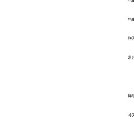
您
您
联
常
详
补