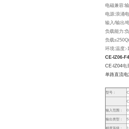
电磁兼容:输入
电源:浪涌电压:
输入/输出/电
负载能力:负
负载≤250Q
环境:温度:-
CE-IZ0
CE-IZ04
电
单路直流电
型号：
C
C
输入范围：
0
输出类型：
5
精度等级：