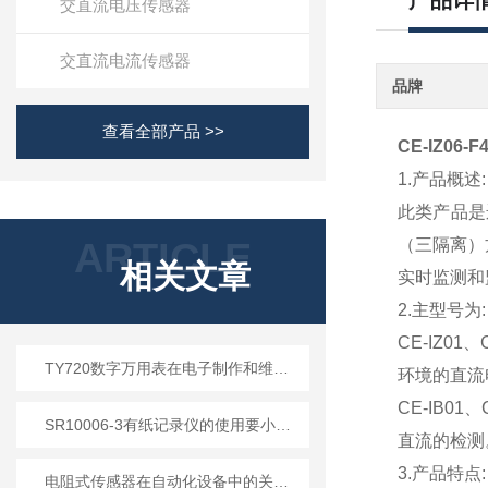
产品详
交直流电压传感器
交直流电流传感器
品牌
查看全部产品 >>
CE-IZ06-F
1.产品概述:
此类产品是
ARTICLE
（三隔离）
相关文章
实时监测和
2.主型号为:
CE-IZ0
TY720数字万用表在电子制作和维修中的重要性及应用
环境的直流
CE-IB0
SR10006-3有纸记录仪的使用要小心加谨慎
直流的检测
3.产品特点:
电阻式传感器在自动化设备中的关键作用