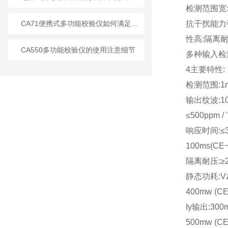
检测范围宽:1
CA71便携式多功能校验仪如何满足用户在移动环境中的需求？
抗干扰能力
性高:隔离耐压
CA550多功能校验仪的使用注意细节
多种输入检
4主要特性:
检测范围:1m
输出纹波:10m
≤500ppm /
响应时间:≤3
100ms(CE
隔离耐压:≥2
静态功耗:Vz,
400mw (CE
Iy输出:300m
500mw (C