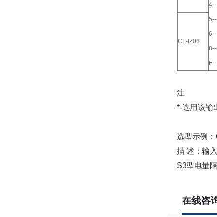
4-
5-
6-
CE-IZ06
8-
F
注
*-选用该输
选型示例：CE
描 述：输入单
S3型电量
在线咨