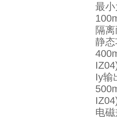
最小
100
隔离耐
静态功
400
IZ04
Iy输
500
IZ04
电磁兼