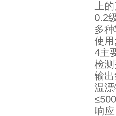
上的
0.
多种
使用
4主
检测范
输出纹
温漂特
≤500
响应时