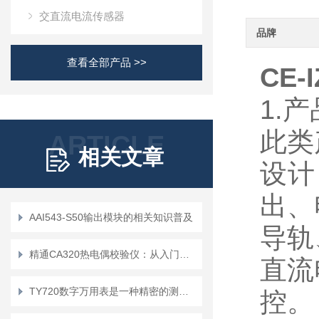
交直流电流传感器
品牌
查看全部产品 >>
CE-
1.
此类
ARTICLE
相关文章
设计
出、
AAI543-S50输出模块的相关知识普及
导轨
精通CA320热电偶校验仪：从入门到精通
直流
TY720数字万用表是一种精密的测量工具
控。