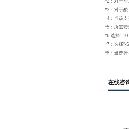
*2
：对于盐
*3
：对于酸
*4
：当该支
*5
：所需安
*6:
选择“
-10
*7
：选择“
-
*8
：当选择
在线咨