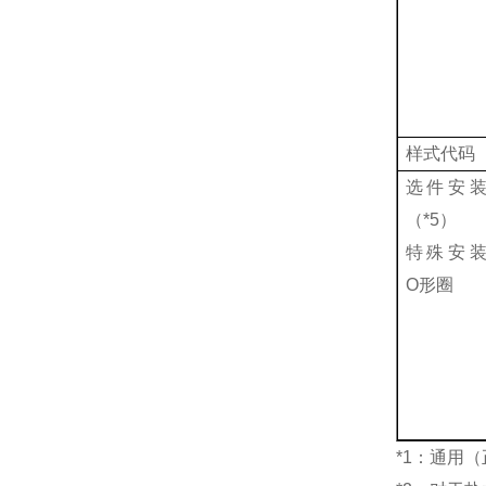
样式代码
选件安
（
*5
）
特殊安
O
形圈
*1
：通用（