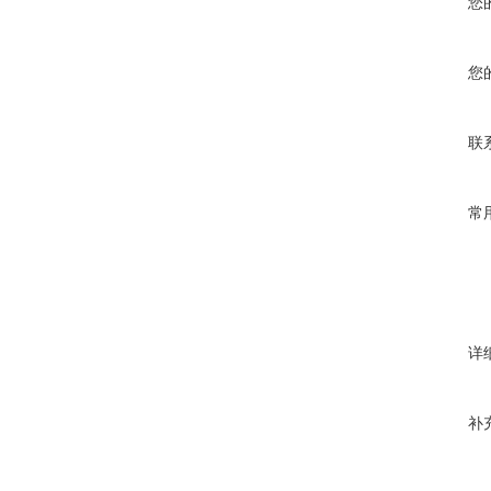
您
您
联
常
详
补