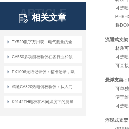
可选喷
ARTICLE
相关文章
PH8
将DO
流通式支架：
TY520数字万用表：电气测量的全能工具
材质可
CA550多功能校验仪在各行业和领域的应用
可选喷
可直接
FX1006无纸记录仪：精准记录，赋能工业智能化发展
悬浮支架：H
精通CA320热电偶校验仪：从入门到精通
可单独
便于维
K9142TH电极在不同温度下的测量误差会有多大
可选喷
浮球式支架：
连续稳