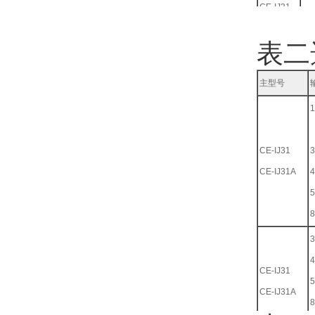
CE-IJ31
电
CEIJ31A
表二
主型号
1
CE-IJ31
3
CE-IJ31A
4
5
8
3
4
CE-IJ31
5
CE-IJ31A
8