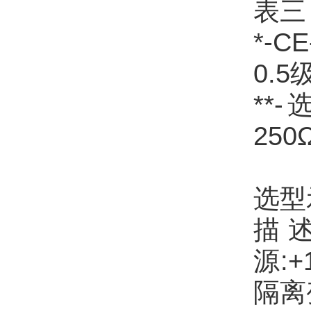
表三
*-
0.5
**
25
选型示
描 
源:
隔离