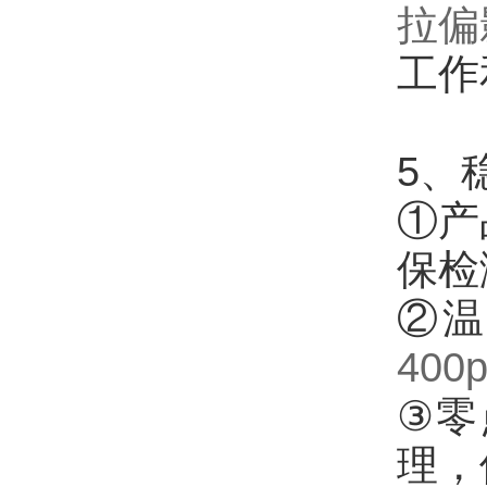
拉偏
工作
5、
①产
保检
②温
400
③零
理，