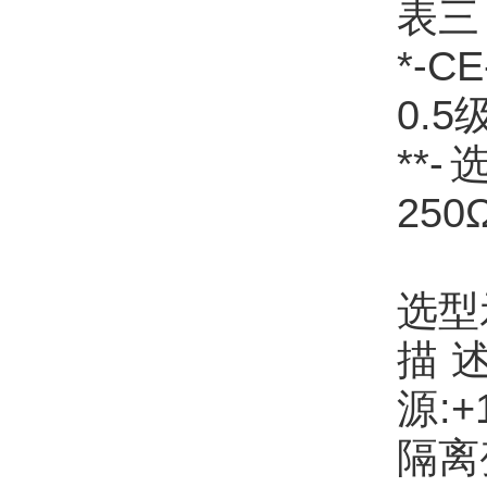
表三
*-
0.5
**
25
选型示
描 
源:
隔离