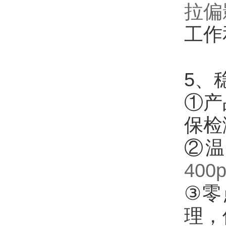
拉偏
工作
5、
①产
保检
②温
400
③零
理，