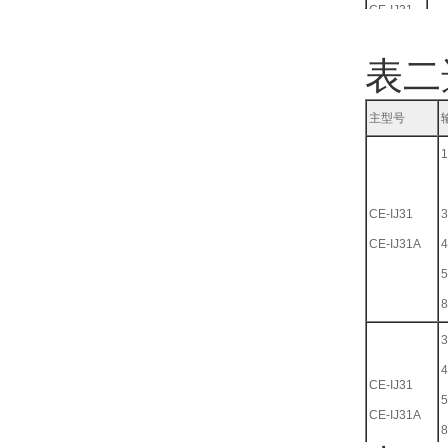
CE-IJ31
电
CEIJ31A
表二
主型号
1
CE-IJ31
3
CE-IJ31A
4
5
8
3
4
CE-IJ31
5
CE-IJ31A
8