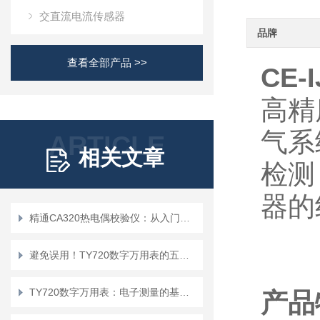
交直流电流传感器
品牌
查看全部产品 >>
CE
高精
气系
ARTICLE
相关文章
检测
器的
精通CA320热电偶校验仪：从入门到精通
避免误用！TY720数字万用表的五大使用禁忌
TY720数字万用表：电子测量的基础工具
产品