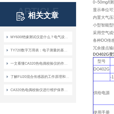
0~50mg/
ARTICLE
显示单位可选
相关文章
内置大气压
小型智能型
采用空气或
MY600绝缘测试仪是什么？电气设备维护的得力助手
各种DO传
冗余接点输
TY720数字万用表：电子测量的基础工具
DO402G
变
型号
一文看懂CA320热电偶校验仪的作用和原理
DO402G
了解FU20混合传感器的工作原理和应用领域
-1
CA320热电偶校验仪进行维护保养的基本要求
供给电源
使用手册