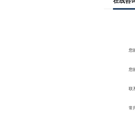
在线咨
您
您
联
常