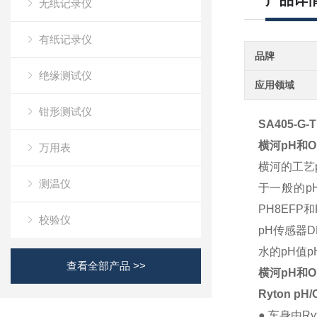
产品详
无纸记录仪
有纸记录仪
品牌
绝缘测试仪
应用领域
钳形测试仪
SA405-G-
横河pH和
万用表
横河的工艺
测温仪
于一般的p
PH8EFP
校验仪
pH传感器
D
水的pH值
p
查看全部产品 >>
横河pH和O
Ryton p
● 车身由R