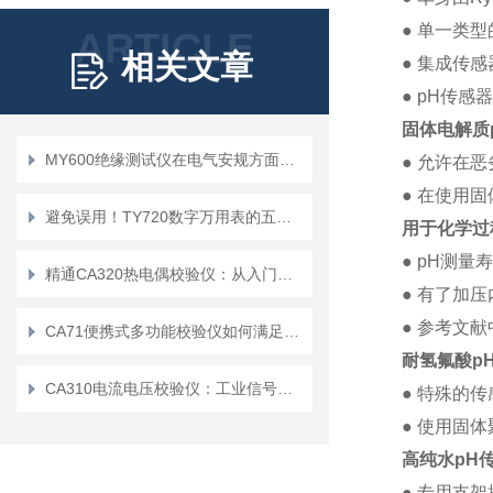
● 单一类
ARTICLE
相关文章
● 集成传
● pH传感
固体电解质p
MY600绝缘测试仪在电气安规方面有哪些作用
● 允许在
● 在使用
避免误用！TY720数字万用表的五大使用禁忌
用于化学过
● pH测量
精通CA320热电偶校验仪：从入门到精通
● 有了加
● 参考文
CA71便携式多功能校验仪如何满足用户在移动环境中的需求？
耐氢氟酸p
CA310电流电压校验仪：工业信号检测的实用工具
● 特殊的
● 使用固
高纯水pH传
● 专用支