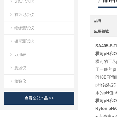
产品详
无纸记录仪
有纸记录仪
品牌
绝缘测试仪
应用领域
钳形测试仪
SA405-F-
横河pH和
万用表
横河的工艺
测温仪
于一般的p
PH8EFP
校验仪
pH传感器
D
水的pH值
p
查看全部产品 >>
横河pH和O
Ryton p
● 车身由R