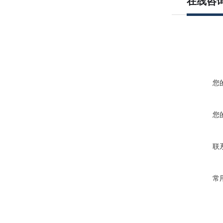
在线咨
您
您
联
常