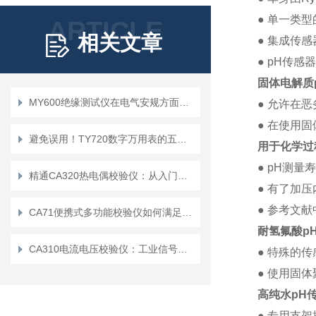
● 单一类
ARTICLE
相关文章
● 集成传
● pH传感
固体电解质p
MY600绝缘测试仪在电气安规方面有哪些作用
● 允许在
● 在使用
避免误用！TY720数字万用表的五大使用禁忌
用于化学过
● pH测量
精通CA320热电偶校验仪：从入门到精通
● 有了加
● 参考文
CA71便携式多功能校验仪如何满足用户在移动环境中的需求？
耐氢氟酸p
CA310电流电压校验仪：工业信号检测的实用工具
● 特殊的
● 使用固
高纯水pH传
● 专用支