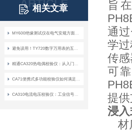
ARTICLE
旨在
相关文章
PH
通过
MY600绝缘测试仪在电气安规方面有哪些作用
学过
避免误用！TY720数字万用表的五大使用禁忌
传感
精通CA320热电偶校验仪：从入门到精通
可
CA71便携式多功能校验仪如何满足用户在移动环境中的需求？
PH8
提供
CA310电流电压校验仪：工业信号检测的实用工具
浸入
材