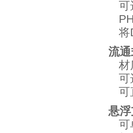
可
P
将
流通
材
可
可
悬浮
可