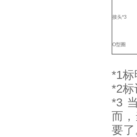
接头*3
O型圈
*1
*2
*3
而，
要了