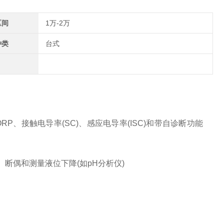
区间
1万-2万
种类
台式
ORP
、接触电导率
(SC)
、感应电导率
(ISC)
和带自诊断功能
、断偶和测量液位下降
(
如
pH
分析仪
)