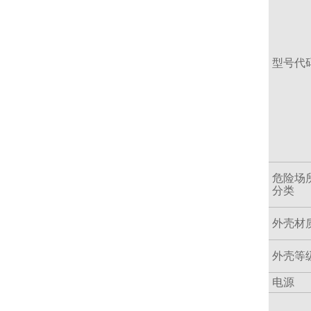
型号代
危险场
分类
外壳材
外壳等
电源