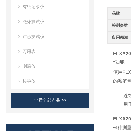
有纸记录仪
品牌
绝缘测试仪
检测参数
钳形测试仪
应用领域
万用表
FLXA20
*功能
测温仪
使用
FL
的溶解
校验仪
连
查看全部产品 >>
用
FLXA20
•4种测量