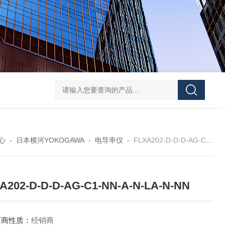
EJA438E-DHSCJ-910DA隔膜密封式压力变送器
EJ
心
-
日本横河YOKOGAWA
-
电导率仪
-
FLXA202-D-D-D-AG-C1-NN-A-N-LA-N-NN
A202-D-D-D-AG-C1-NN-A-N-LA-N-NN
厂商性质：
经销商