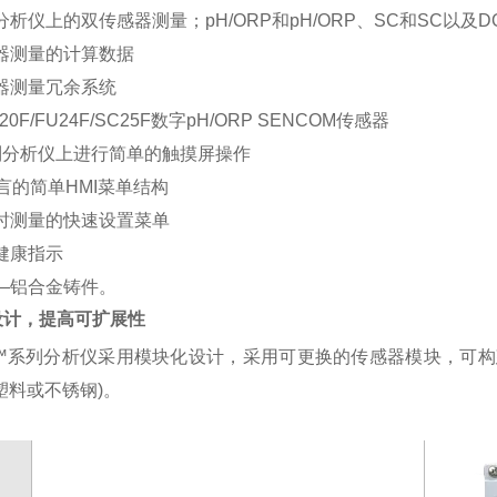
分析仪上的双传感器测量；
pH/ORP和pH/ORP、SC和SC以及D
器测量的计算数据
器测量冗余系统
0F/FU24F/SC25F数字pH/
ORP SENCOM传感器
制分析仪上进行简单的触摸屏操作
语言的简单HMI菜单结构
时测量的快速设置菜单
健康指示
—铝合金铸件。
设计，提高可扩展性
™
系列分析仪采用模块化设计，采用可更换的传感器模块，可构
塑料或不锈钢
)
。