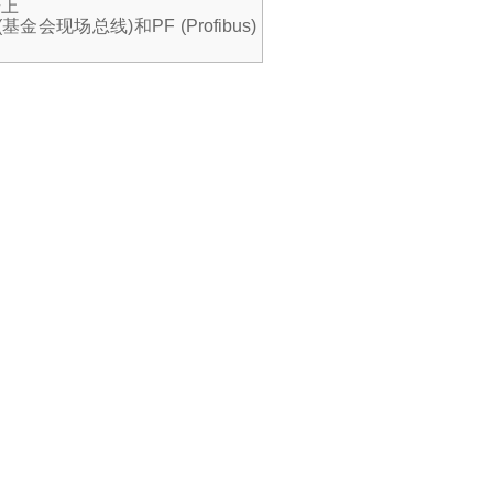
号上
(
基金会现场总线
)
和
PF (Profibus)