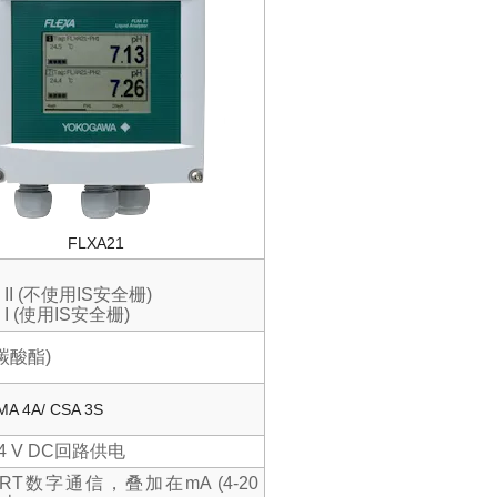
FLXA21
II (
不使用
IS
安全栅
)
I (
使用
IS
安全栅
)
碳酸酯
)
MA 4A/ CSA 3S
4 V DC
回路供电
RT
数字通信，叠加在
mA (4-20