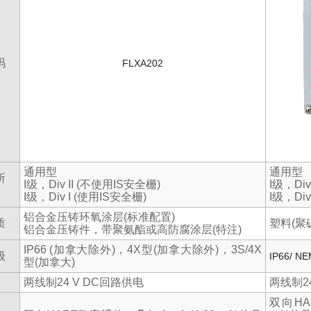
码
FLXA202
通用型
通用型
所
I
级，
Div II (
不使用
IS
安全栅
)
I
级，
Div 
I
级，
Div I (
使用
IS
安全栅
)
I
级，
Div 
铝合金压铸环氧涂层
(
标准配置
)
质
塑料
(
聚
铝合金压铸件，带聚氨酯或高防腐涂层
(
特注
)
IP66 (
加拿大除外
)
，
4X
型
(
加拿大除外
)
，
3S/4X
级
IP66/ NE
型
(
加拿大
)
两线制
24 V DC
回路供电
两线制
2
双向
HA