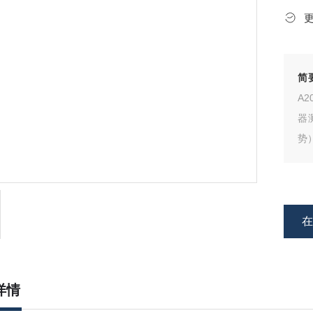
简
A
器
势
的
详情