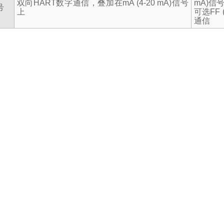
双向
HART
数字通信，叠加在
mA (4-20 mA)
信号
mA)
信
号
上
可选
FF 
通信