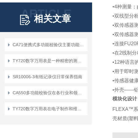
•4种测量；p
ARTICLE
•双线型分
相关文章
•双传感器
•双传感器
•连接FU20F
CA71便携式多功能校验仪主要功能以及使用操作步骤
•在2线制
TY720数字万用表是一种精密的测量工具
•12种语言
•用于即时
SR10006-3有纸记录仪日常保养指南
•传感器健
•外壳——
CA550多功能校验仪在各行业和领域的应用
模块化设计
TY720数字万用表在电子制作和维修中的重要性及应用
FLEXA
™
壳材质
(
塑