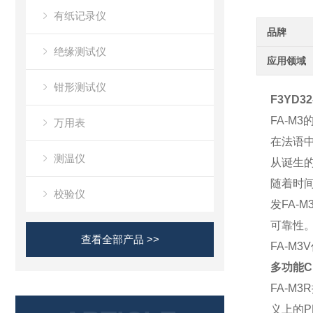
有纸记录仪
品牌
绝缘测试仪
应用领域
钳形测试仪
F3YD32
FA-M
万用表
在法语中
测温仪
从诞生的
随着时间
校验仪
发FA-
可靠性
查看全部产品 >>
FA-M
多功能
C
FA-M3R
义上的
P