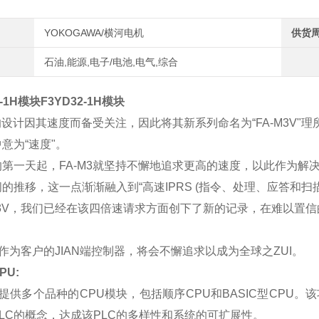
YOKOGAWA/横河电机
供货
石油,能源,电子/电池,电气,综合
-1H
模块
F3YD32-1H
模块
3的设计因其速度而备受关注，因此将其新系列命名为“FA-M3V"理所当然
意为“速度"。
第一天起，FA-M3就坚持不懈地追求更高的速度，以此作为解决
的推移，这一点渐渐融入到“高速IPRS (指令、处理、应答和扫
M3V，我们已经在该四倍速请求方面创下了新的记录，在难以置
。
3V作为客户的JIAN端控制器，将会不懈追求以成为全球之ZUI。
PU:
提供多个品种的
CPU
模块，包括顺序
CPU
和
BASIC
型
CPU
。该
LC
的概念，达成该
PLC
的多样性和系统的可扩展性。