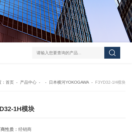
EJA438E-DHSCJ-910DA隔膜密封式压力变送器
EJ
置：
首页
-
产品中心
- -
日本横河YOKOGAWA
-
F3YD32-1H模块
YD32-1H模块
厂商性质：
经销商