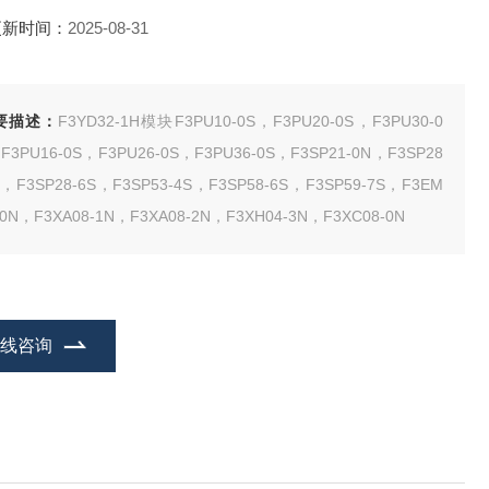
更新时间：
2025-08-31
要描述：
F3YD32-1H模块F3PU10-0S，F3PU20-0S，F3PU30-0
F3PU16-0S，F3PU26-0S，F3PU36-0S，F3SP21-0N，F3SP28
S，F3SP28-6S，F3SP53-4S，F3SP58-6S，F3SP59-7S，F3EM
-0N，F3XA08-1N，F3XA08-2N，F3XH04-3N，F3XC08-0N
在线咨询