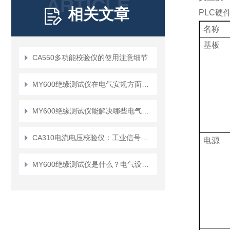
ARTICLE
相关文章
PLC
硬
名称
基板
CA550多功能校验仪的使用注意细节
MY600绝缘测试仪在电气安规方面有哪些作用
MY600绝缘测试仪能解决哪些电气安全问题？
CA310电流电压校验仪：工业信号检测的实用工具
电源
MY600绝缘测试仪是什么？电气设备维护的得力助手