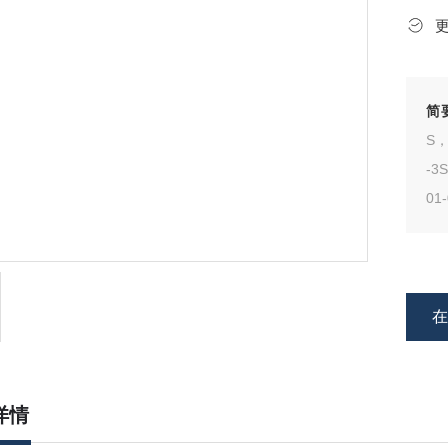
简
S，
-3
01
详情