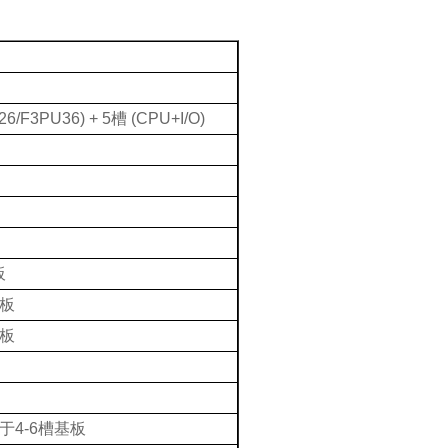
6/F3PU36) + 5
槽
(CPU+I/O)
板
板
板
于
4-6
槽基板