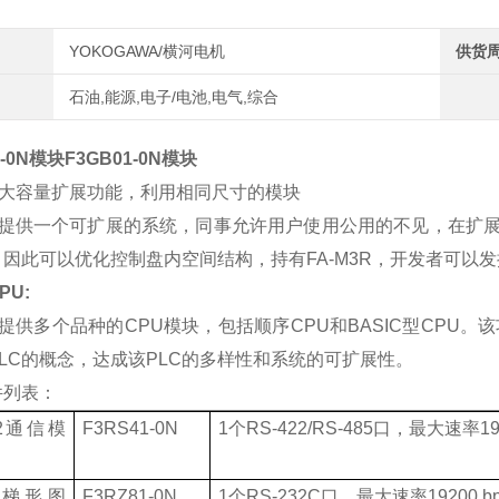
YOKOGAWA/横河电机
供货
石油,能源,电子/电池,电气,综合
-0N
模块
F3GB01-0N
模块
大容量扩展功能，利用相同尺寸的模块
提供一个可扩展的系统，同事允许用户使用公用的不见，在扩
，因此可以优化控制盘内空间结构，持有
FA-M3R
，开发者可以发
PU:
提供多个品种的
CPU
模块，包括顺序
CPU
和
BASIC
型
CPU
。该
LC
的概念，达成该
PLC
的多样性和系统的可扩展性。
件列表：
2
通信模
F3RS41-0N
1
个
RS-422/RS-485
口，最大速率
19
梯形图
F3RZ81-0N
1
个
RS-232C
口，最大速率
19200 b