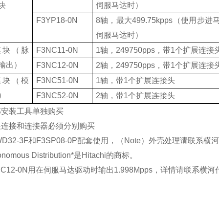
块
伺服马达时）
F3YP18-0N
8
轴，最大
499.75kpps
（使用步进
伺服马达时）
模块（脉
F3NC11-0N
1
轴，
249750pps
，带
1
个扩展连接
输出）
F3NC12-0N
2
轴，
249750pps
，带
1
个扩展连接
模块（模
F3NC51-0N
1
轴，带
1
个扩展连接头
）
F3NC52-0N
2
轴，带
1
个扩展连接头
部安装工具单独购买
展连接和连接器必须分别购买
D32-3F
和
F3SP08-0P
配套使用，（
Note
）外壳处理请联系横河
nomous Distribution*
是
Hitachi
的商标。
C12-0N
用在伺服马达驱动时输出
1.998Mpps
，详情请联系横河