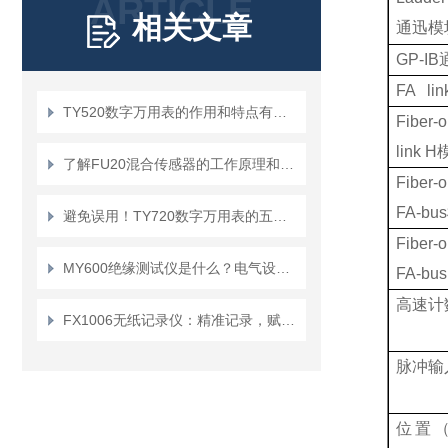
ARTICLE
相关文章
通迅模
GP-IB
FA lin
TY520数字万用表的作用和特点有哪些？
Fiber-
link H
了解FU20混合传感器的工作原理和应用领域
Fiber
FA-bus
避免误用！TY720数字万用表的五大使用禁忌
Fiber
MY600绝缘测试仪是什么？电气设备维护的得力助手
FA-bus
高速计
FX1006无纸记录仪：精准记录，赋能工业智能化发展
脉冲输
位置