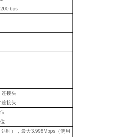
200 bps
占连接头
占连接头
位
位
马达时），最大
3.998Mpps
（使用