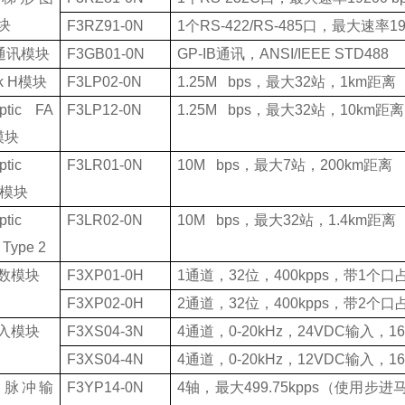
块
F3RZ91-0N
1
个
RS-422/RS-485
口，最大速率
19
通讯模块
F3GB01-0N
GP-IB
通讯，
ANSI/IEEE STD488
k H
模块
F3LP02-0N
1.25M bps
，最大
32
站，
1km
距离
optic FA
F3LP12-0N
1.25M bps
，最大
32
站，
10km
距离
模块
-optic
F3LR01-0N
10M bps
，最大
7
站，
200km
距离
模块
-optic
F3LR02-0N
10M bps
，最大
32
站，
1.4km
距离
 Type 2
数模块
F3XP01-0H
1
通道，
32
位，
400kpps
，带
1
个口
F3XP02-0H
2
通道，
32
位，
400kpps
，带
2
个口
入模块
F3XS04-3N
4
通道，
0-20kHz
，
24VDC
输入，
16
F3XS04-4N
4
通道，
0-20kHz
，
12VDC
输入，
16
（脉冲输
F3YP14-0N
4
轴，最大
499.75kpps
（使用步进