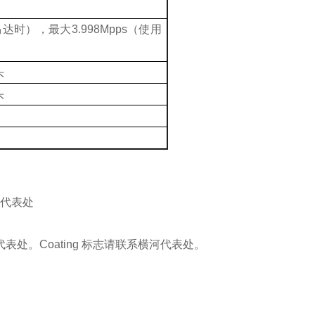
马达时），最大
3.998Mpps
（使用
头
头
代表处
代表处。
Coating
标志请联系横河代表处。