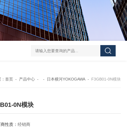
EJA438E-DHSCJ-910DA隔膜密封式压力变送器
EJ
置：
首页
-
产品中心
- -
日本横河YOKOGAWA
-
F3GB01-0N模块
GB01-0N模块
厂商性质：
经销商