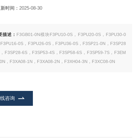
更新时间：
2025-08-30
要描述：
F3GB01-0N模块F3PU10-0S，F3PU20-0S，F3PU30-0
F3PU16-0S，F3PU26-0S，F3PU36-0S，F3SP21-0N，F3SP28
S，F3SP28-6S，F3SP53-4S，F3SP58-6S，F3SP59-7S，F3EM
-0N，F3XA08-1N，F3XA08-2N，F3XH04-3N，F3XC08-0N
在线咨询