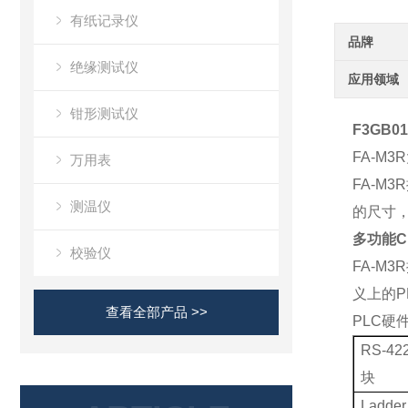
有纸记录仪
品牌
绝缘测试仪
应用领域
钳形测试仪
F3GB01
FA-M3R
万用表
FA-M3R
测温仪
的尺寸
多功能
C
校验仪
FA-M3R
义上的
P
查看全部产品 >>
PLC
硬
RS-42
块
Ladder