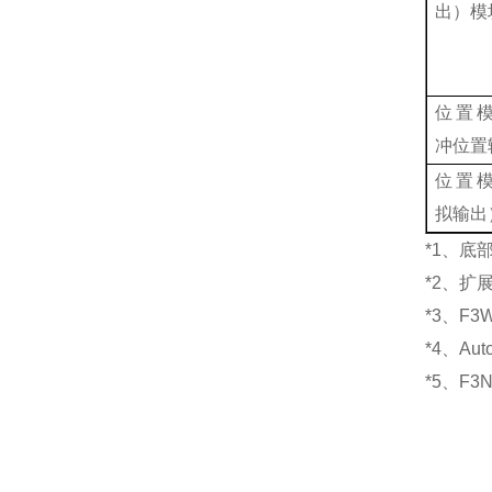
出）模
位置
冲位置
位置
拟输出
*1
、底
*2
、扩
*3
、
F3W
*4
、
Auto
*5
、
F3N