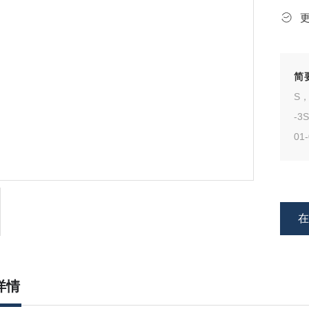
简
S，
-3
01
详情