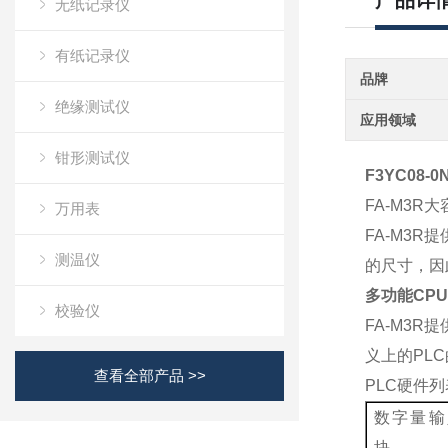
产品详
无纸记录仪
有纸记录仪
品牌
绝缘测试仪
应用领域
钳形测试仪
F3YC08-0
FA-M3R
大
万用表
FA-M3R
提
测温仪
的尺寸，因
多功能
CPU
校验仪
FA-M3R
提
义上的
PLC
查看全部产品 >>
PLC
硬件列
数字量输
块