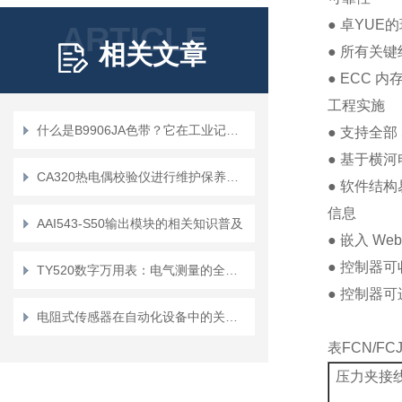
● 卓YUE
ARTICLE
相关文章
● 所有关
● ECC 内
工程实施
什么是B9906JA色带？它在工业记录中扮演什么角色？
● 支持全部 5
● 基于横
CA320热电偶校验仪进行维护保养的基本要求
● 软件结
信息
AAI543-S50输出模块的相关知识普及
● 嵌入 W
● 控制器
TY520数字万用表：电气测量的全能工具
● 控制器
电阻式传感器在自动化设备中的关键作用
表
FCN/FC
压力夹接