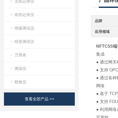
产品详
无纸记录仪
有纸记录仪
品牌
绝缘测试仪
应用领域
钳形测试仪
NFTC5S
集成
万用表
● 通过网关
测温仪
● 支持 OP
● 通过各
校验仪
网络
● 基于 T
查看全部产品 >>
● 支持 FO
● 利用网
可靠性