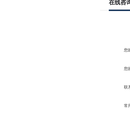
在线咨
您
您
联
常