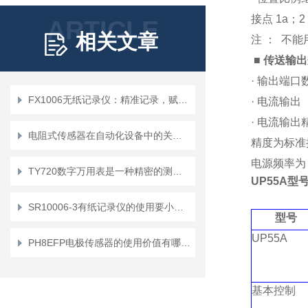
接点 1a；2
ARTICLE
相关文章
注 ： 不能
■ 传送输
· 输出端口
FX1006无纸记录仪：精准记录，赋能工业智能化发展
· 电流输出 
· 电流输出
电阻式传感器在自动化设备中的关键作用
精度为标准操
电源频率为 5
TY720数字万用表是一种精密的测量工具
UP55A
型
SR10006-3有纸记录仪的使用要小心加谨慎
型号
UP55A
PH8EFP电极传感器的使用价值有哪些？
基本控制