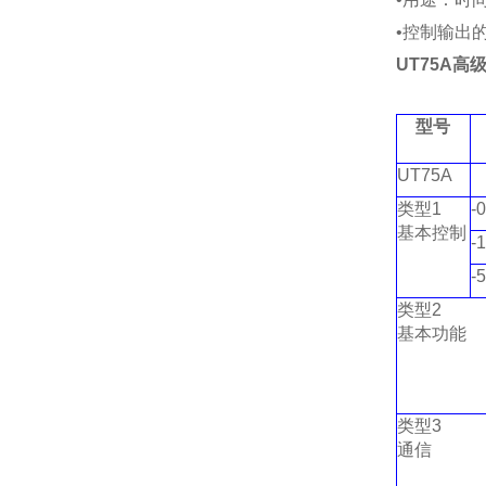
•控制输出
UT75A
高
型号
UT75A
类型
1
-0
基本控制
-1
-5
类型
2
基本功能
类型
3
通信