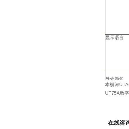
显示语言
外壳颜色
本横河UTA
输出
1（
加
UT75A数
输出
2（
冷
选购件
在线咨