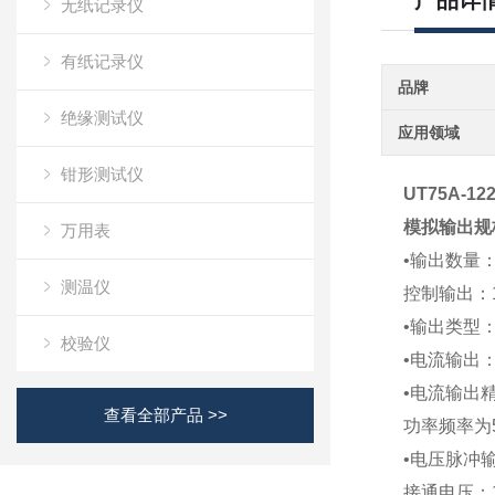
产品详
无纸记录仪
有纸记录仪
品牌
绝缘测试仪
应用领域
钳形测试仪
UT75A-12
模拟输出规
万用表
•输出数量
测温仪
控制输出：
•输出类型
校验仪
•电流输出：4
•电流输出精
查看全部产品 >>
功率频率为5
•电压脉冲
接通电压：1