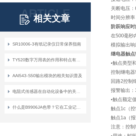
关断电压：0
ARTICLE
相关文章
时间分辨率：
阶跃响应时
在500毫秒
SR10006-3有纸记录仪日常保养指南
模拟输出响
继电器触点
TY520数字万用表的作用和特点有哪些？
•触点类型
控制继电器
AAI543-S50输出模块的相关知识普及
回路2控制
报警输出：
电阻式传感器在自动化设备中的关键作用
•触点额定
什么是B9906JA色带？它在工业记录中扮演什么角色？
触点1c（控制
触点1a（报警
注意：控制
•用途：时