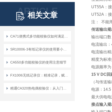
UT55A：接
ARTICLE
相关文章
UT52A：接
注： 不能
传送输出规
CA71便携式多功能校验仪如何满足用户在移动环境中的需求？
输出端口数：
电流输出：4 
SR10006-3有纸记录仪的使用要小心加谨慎
电流输出精度
精度为标准操
CA550多功能校验仪的使用注意细节
电源频率为 5
15 V D
FX1006无纸记录仪：精准记录，赋能工业智能化发展
（与传送输
精通CA320热电偶校验仪：从入门到精通
电源：14.5 
最大供电电
接点输入规
输入端口数