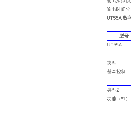
输出接点额定
输出时间分辨
UT55A
数
型号
UT55A
类型
1
基本控制
类型
2
功能
（*1）