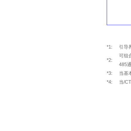
*1:
引导
可组合
*2:
485
*3:
当基本
*4:
当/C