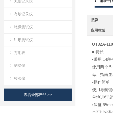
产品详
无纸记录仪
有纸记录仪
品牌
绝缘测试仪
应用领域
钳形测试仪
UT32A-11
■ 特长
万用表
•
采用 14
段变
测温仪
使用两个 
母。指南显
校验仪
•
操作简单
使用导航键
查看全部产品 >>
单地进行设
•
深度 65m
也可以安装