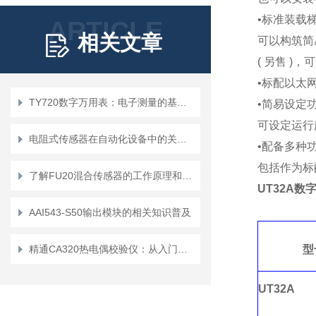
•
标准装载
ARTICLE
相关文章
可以构筑简
( 另售 )
•
标配以太网
TY720数字万用表：电子测量的基础工具
•
简易设定
可设定运行
电阻式传感器在自动化设备中的关键作用
•
配备多种
包括作为标
了解FU20混合传感器的工作原理和应用领域
UT32A
数
AAI543-S50输出模块的相关知识普及
精通CA320热电偶校验仪：从入门到精通
型
UT32A