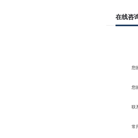
在线咨
您
您
联
常