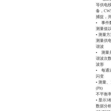
等供电
备，CW
捕捉，
• 事
测量值以
• 测量方法
测量供
谐波
• 测
谐波次数
波形
• 每通
闪变
• 测量、
(Plt)
不平衡
• 显示
数据分