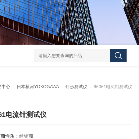
EJA438E-DHSCJ-910DA隔膜密封式压力变送器
EJ
品中心
-
日本横河YOKOGAWA
-
钳形测试仪
-
96061电流钳测试仪
061电流钳测试仪
厂商性质：
经销商