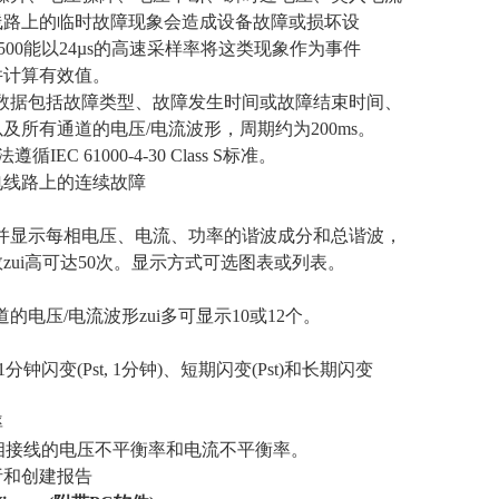
线路上的临时故障现象会造成设备故障或损坏设
500能以24µs的高速采样率将这类现象作为事件
并计算有效值。
件数据包括故障类型、故障发生时间或故障结束时间、
及所有通道的电压/电流波形，周期约为200ms。
遵循IEC 61000-4-30 Class S标准。
电线路上的连续故障
量并显示每相电压、电流、功率的谐波成分和总谐波，
zui高可达50次。显示方式可选图表或列表。
道的电压/电流波形zui多可显示10或12个。
1分钟闪变(Pst, 1分钟)、短期闪变(Pst)和长期闪变
率
3相接线的电压不平衡率和电流不平衡率。
析和创建报告