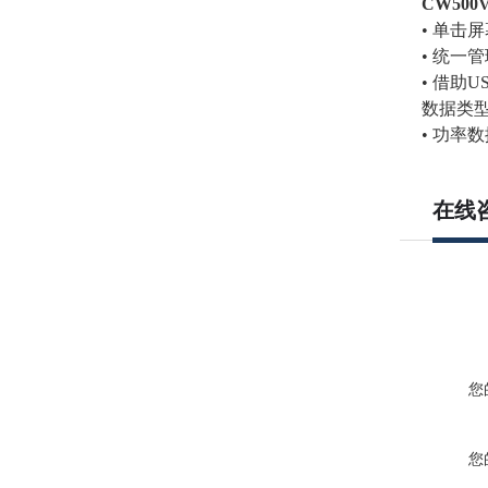
CW500V
• 单击
• 统一
• 借助
数据类
• 功率
在线
您
您