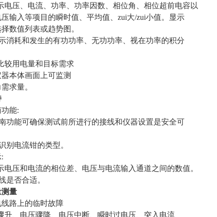
显示电压、电流、功率、功率因数、相位角、相位超前电容以
压输入等项目的瞬时值、平均值、zui大/zui小值。显示
选择数值列表或趋势图。
显示消耗和发生的有功功率、无功功率、视在功率的积分
比较用电量和目标需求
仪器本体画面上可监测
力需求量。
持
功能:
指南功能可确保测试前所进行的接线和仪器设置是安全可
动识别电流钳的类型。
:
显示电压和电流的相位差、电压与电流输入通道之间的数值。
接线是否合适。
量测量
电线路上的临时故障
压骤升、电压骤降、电压中断、瞬时过电压、突入电流