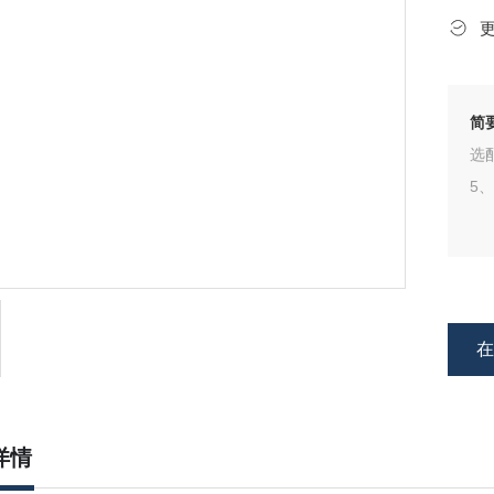
简
选配
5、
详情