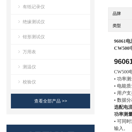
有纸记录仪
品牌
绝缘测试仪
类型
钳形测试仪
9606
CW500
万用表
960
测温仪
CW5
• 功率
校验仪
• 电能
• 用户
• 数据
查看全部产品 >>
选配电
功率测
• 可同
输入。