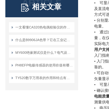
ARTICLE
• 可
相关文章
及直流电
方式可
• 分别
电量。
一文看懂CA320热电偶校验仪的作用和原理
• 通过
量，在
什么是B9906JA色带？它在工业记录中扮演什么角色？
实际电
用户支
MY600绝缘测试仪是什么？电气设备维护的得力助手
入门指南
• 入门
PH8EFP电极传感器的使用价值有哪些？
靠的。
• 可自
TY520数字万用表的作用和特点有哪些？
矢量显示
• 可
• 确认
电能质
测量供
• 电