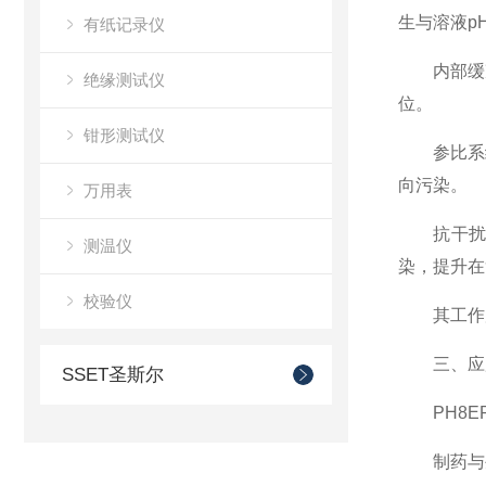
生与溶液p
有纸记录仪
内部缓冲液
绝缘测试仪
位。
钳形测试仪
参比系统：
向污染。
万用表
抗干扰设
测温仪
染，提升在
校验仪
其工作原理
三、应用
SSET圣斯尔
PH8ER
制药与生