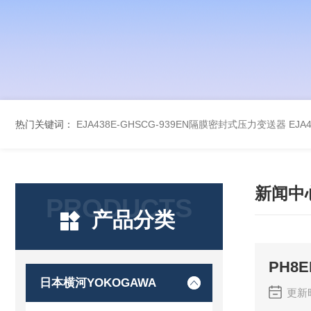
热门关键词：
EJA438E-GHSCG-939EN隔膜密封式压力变送器
EJA
新闻中
PRODUCTS
产品分类
PH8
日本横河YOKOGAWA
更新时