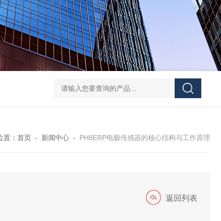
EJA438E-DHSCJ-910DA隔膜密封式压力变送器
EJ
位置：
首页
-
新闻中心
-
PH8ERP电极传感器的核心结构与工作原理
返回列表