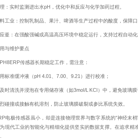
：实时监测进出水pH，优化中和反应与化学加药过程。
工业：控制乳制品、果汁、啤酒等生产过程中的酸度，保障口
釜：在强酸强碱或高温高压环境中稳定运行，支持过程自动化
与维护要点
8ERP传感器长期稳定工作，需注意：
缓冲液（pH 4.01、7.00、9.21）进行校准；
清洗并浸泡在专用储存液（如3mol/L KCl）中，避免玻璃
碰撞或接触有机溶剂，防止玻璃膜破裂或参比系统失效。
P电极传感器虽小，却是连接物理世界与数字系统的“神经末梢
为现代工业的智能化与精细化提供坚实的数据支撑。在追求精
。