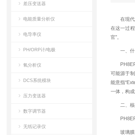
差压变送器
电能质量分析仪
在现代工
在这一过程
电导率仪
官”。
PH/ORP计/电极
一、什
PH8ER
氧分析仪
可能源于制
DCS系统模块
能意指“Ex
一体，构成
压力变送器
二、核心
数字调节器
PH8ER
无纸记录仪
玻璃膜感