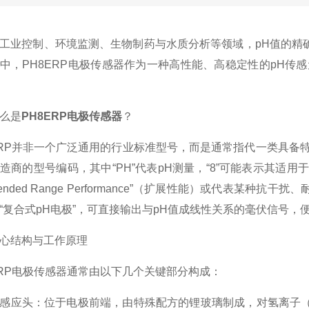
业控制、环境监测、生物制药与水质分析等领域，pH值的精确
中，PH8ERP电极传感器作为一种高性能、高稳定性的pH传
么是
PH8ERP电极传感器
？
P并非一个广泛通用的行业标准型号，而是通常指代一类具备特
造商的型号编码，其中“PH”代表pH测量，“8”可能表示其适用于较
tended Range Performance”（扩展性能）或代表
“复合式pH电极”，可直接输出与pH值成线性关系的毫伏信号，
结构与工作原理
P电极传感器通常由以下几个关键部分构成：
应头：位于电极前端，由特殊配方的锂玻璃制成，对氢离子（H