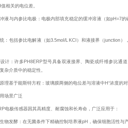
H值相关的电位差。
与内参比电极：电极内部填充稳定的缓冲溶液（如pH=7的磷酸
包括参比电解液（如3.5mol/L KCl）和液接界（junct
计：许多PH8ERP型号具备双液接界、陶瓷或纤维参比通道
复杂介质中的稳定性。
基于能斯特方程：玻璃膜两侧的电位差与溶液中H⁺浓度的对
场景广泛
P电极传感器因其高精度、耐腐蚀和长寿命，广泛应用于：
物发酵：在无菌条件下精确控制培养液pH，确保细胞活性与