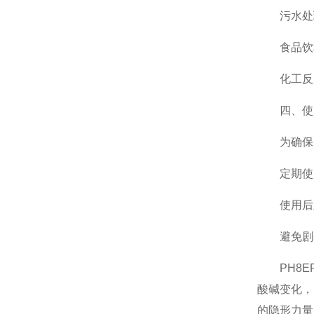
污水处理
食品饮料
化工反应
四、使用
为确保PH
定期使用标准
使用后及时
避免剧烈
PH8ER
酸碱变化，
的隐形力量